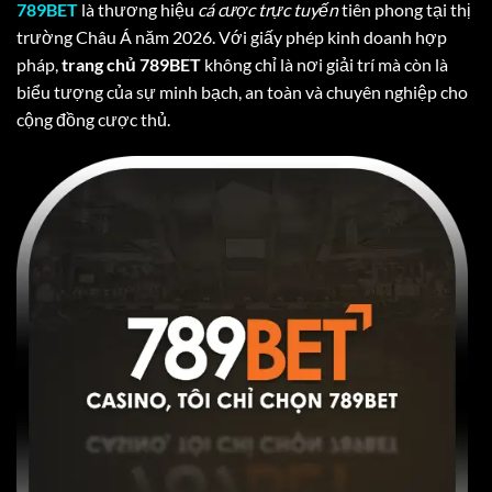
789BET
là thương hiệu
cá cược trực tuyến
tiên phong tại thị
trường Châu Á năm 2026. Với giấy phép kinh doanh hợp
pháp,
trang chủ 789BET
không chỉ là nơi giải trí mà còn là
biểu tượng của sự minh bạch, an toàn và chuyên nghiệp cho
cộng đồng cược thủ.