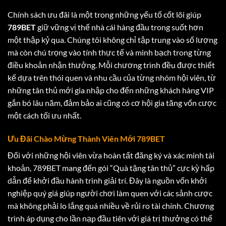
Chính sách ưu đãi là một trong những yếu tố cốt lõi giúp
789BET
giữ vững vị thế nhà cái hàng đầu trong suốt hơn
một thập kỷ qua. Chúng tôi không chỉ tập trung vào số lượng
mà còn chú trọng vào tính thực tế và minh bạch trong từng
điều khoản nhận thưởng. Mỗi chương trình đều được thiết
kế dựa trên thói quen và nhu cầu của từng nhóm hội viên, từ
những tân thủ mới gia nhập cho đến những khách hàng VIP
gắn bó lâu năm, đảm bảo ai cũng có cơ hội gia tăng vốn cược
một cách tối ưu nhất.
Ưu Đãi Chào Mừng Thành Viên Mới 789BET
Đối với những hội viên vừa hoàn tất đăng ký và xác minh tài
khoản, 789BET mang đến gói “Quà tặng tân thủ” cực kỳ hấp
dẫn để khởi đầu hành trình giải trí. Đây là nguồn vốn khởi
nghiệp quý giá giúp người chơi làm quen với các sảnh cược
mà không phải lo lắng quá nhiều về rủi ro tài chính. Chương
trình áp dụng cho lần nạp đầu tiên với giá trị thưởng có thể