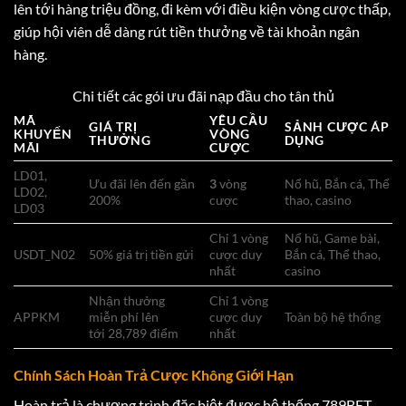
lên tới hàng triệu đồng, đi kèm với điều kiện vòng cược thấp,
giúp hội viên dễ dàng rút tiền thưởng về tài khoản ngân
hàng.
Chi tiết các gói ưu đãi nạp đầu cho tân thủ
MÃ
YÊU CẦU
GIÁ TRỊ
SẢNH CƯỢC ÁP
KHUYẾN
VÒNG
THƯỞNG
DỤNG
MÃI
CƯỢC
LD01,
Ưu đãi lên đến gần
3
vòng
Nổ hũ, Bắn cá, Thể
LD02,
200%
cược
thao, casino
LD03
Chỉ 1 vòng
Nổ hũ, Game bài,
USDT_N02
50% giá trị tiền gửi
cược duy
Bắn cá, Thể thao,
nhất
casino
Nhận thưởng
Chỉ 1 vòng
APPKM
miễn phí lên
cược duy
Toàn bộ hệ thống
tới 28,789 điểm
nhất
Chính Sách Hoàn Trả Cược Không Giới Hạn
Hoàn trả là chương trình đặc biệt được hệ thống 789BET