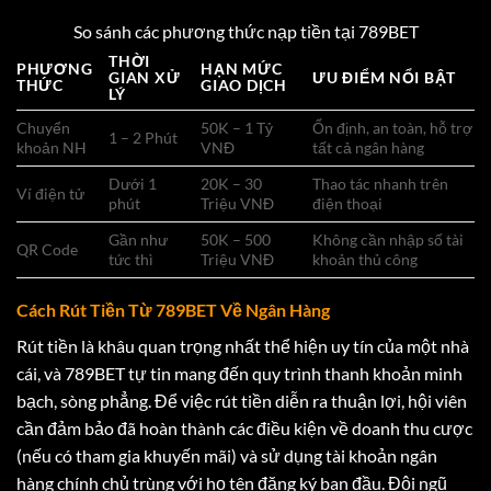
So sánh các phương thức nạp tiền tại 789BET
THỜI
PHƯƠNG
HẠN MỨC
GIAN XỬ
ƯU ĐIỂM NỔI BẬT
THỨC
GIAO DỊCH
LÝ
Chuyển
50K – 1 Tỷ
Ổn định, an toàn, hỗ trợ
1 – 2 Phút
khoản NH
VNĐ
tất cả ngân hàng
Dưới 1
20K – 30
Thao tác nhanh trên
Ví điện tử
phút
Triệu VNĐ
điện thoại
Gần như
50K – 500
Không cần nhập số tài
QR Code
tức thì
Triệu VNĐ
khoản thủ công
Cách Rút Tiền Từ 789BET Về Ngân Hàng
Rút tiền là khâu quan trọng nhất thể hiện uy tín của một nhà
cái, và 789BET tự tin mang đến quy trình thanh khoản minh
bạch, sòng phẳng. Để việc rút tiền diễn ra thuận lợi, hội viên
cần đảm bảo đã hoàn thành các điều kiện về doanh thu cược
(nếu có tham gia khuyến mãi) và sử dụng tài khoản ngân
hàng chính chủ trùng với họ tên đăng ký ban đầu. Đội ngũ