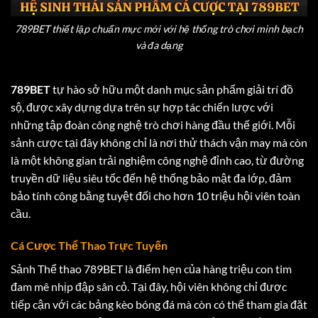
789BET thiết lập chuẩn mực mới với hệ thống trò chơi minh bạch
và đa dạng
789BET
tự hào sở hữu một danh mục sản phẩm giải trí đồ
sộ, được xây dựng dựa trên sự hợp tác chiến lược với
những tập đoàn công nghệ trò chơi hàng đầu thế giới. Mỗi
sảnh cược tại đây không chỉ là nơi thử thách vận may mà còn
là một không gian trải nghiệm công nghệ đỉnh cao, từ đường
truyền dữ liệu siêu tốc đến hệ thống bảo mật đa lớp, đảm
bảo tính công bằng tuyệt đối cho hơn 10 triệu hội viên toàn
cầu.
Cá Cược Thể Thao Trực Tuyến
Sảnh Thể thao 789BET là điểm hẹn của hàng triệu con tim
đam mê nhịp đập sân cỏ. Tại đây, hội viên không chỉ được
tiếp cận với các bảng kèo bóng đá mà còn có thể tham gia đặt