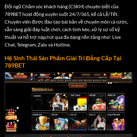
Đội ngũ Chăm sóc khách hàng (CSKH) chuyên biệt của
789BET hoạt động xuyên suốt 24/7/365, kể cả Lễ/Tết.
Chuyên viên được đào tạo bài bản về chuyên môn cá cược,
sẵn sàng giải đáp luật chơi, cách tính kèo, xử lý sự cố kỹ
thuật và hỗ trợ nạp/rút qua đa dạng nền tảng như: Live
Chat, Telegram, Zalo và Hotline.
Hệ Sinh Thái Sản Phẩm Giải Trí Đẳng Cấp Tại
789BET