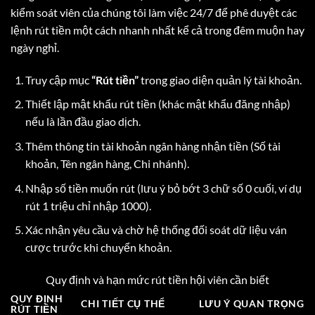
kiểm soát viên của chúng tôi làm việc 24/7 để phê duyệt các
lệnh rút tiền một cách nhanh nhất kể cả trong đêm muộn hay
ngày nghỉ.
Truy cập mục
“Rút tiền”
trong giao diện quản lý tài khoản.
Thiết lập mật khẩu rút tiền (khác mật khẩu đăng nhập)
nếu là lần đầu giao dịch.
Thêm thông tin tài khoản ngân hàng nhận tiền (Số tài
khoản, Tên ngân hàng, Chi nhánh).
Nhập số tiền muốn rút (lưu ý bỏ bớt 3 chữ số 0 cuối, ví dụ
rút 1 triệu chỉ nhập 1000).
Xác nhận yêu cầu và chờ hệ thống đối soát dữ liệu ván
cược trước khi chuyển khoản.
Quy định và hạn mức rút tiền hội viên cần biết
QUY ĐỊNH
CHI TIẾT CỤ THỂ
LƯU Ý QUAN TRỌNG
RÚT TIỀN