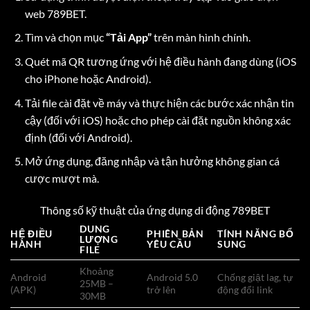
web 789BET.
Tìm và chọn mục
“Tải App”
trên màn hình chính.
Quét mã QR tương ứng với hệ điều hành đang dùng (iOS
cho iPhone hoặc Android).
Tải file cài đặt về máy và thực hiện các bước xác nhận tin
cậy (đối với iOS) hoặc cho phép cài đặt nguồn không xác
định (đối với Android).
Mở ứng dụng, đăng nhập và tận hưởng không gian cá
cược mượt mà.
Thông số kỹ thuật của ứng dụng di động 789BET
DUNG
HỆ ĐIỀU
PHIÊN BẢN
TÍNH NĂNG BỔ
LƯỢNG
HÀNH
YÊU CẦU
SUNG
FILE
Khoảng
Android
Android 5.0
Chống giật lag, tự
25MB –
(APK)
trở lên
động đổi link
30MB