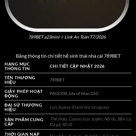
789BET a23mini ⭐️ Link An Toàn T7/2026
Bảng thông tin chi tiết hệ sinh thái nhà cái 789BET
HẠNG MỤC
CHI TIẾT CẬP NHẬT 2026
THÔNG TIN
TÊN THƯƠNG
789BET
HIỆU
GIẤY PHÉP HOẠT
PAGCOR
,
Isle of Man GSC
ĐỘNG
ĐẠI SỨ THƯƠNG
Luis Suárez (Danh thủ Uruguay)
HIỆU
Thể thao, Casino trực tuyến, Nổ hũ, Bắn cá,
SẢN PHẨM CUNG
CẤP
Đá gà, Xổ số
THỜI GIAN NẠP