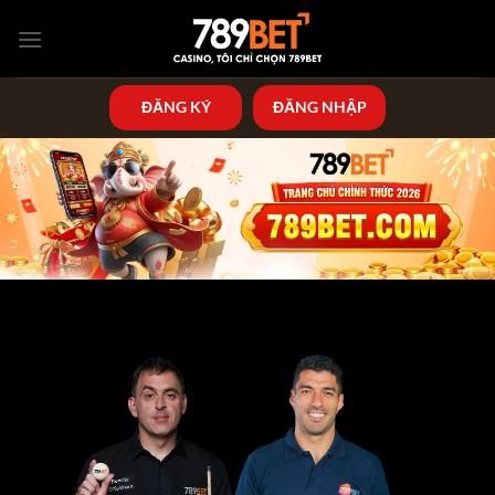
Bỏ
qua
nội
dung
ĐĂNG KÝ
ĐĂNG NHẬP