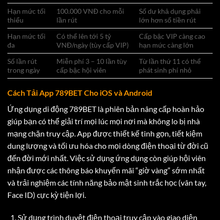
Hạn mức tối
100.000 VNĐ cho mỗi
Số dư khả dụng phải
thiểu
lần rút
lớn hơn số tiền rút
Hạn mức tối
Có thể lên tới 5 tỷ
Cấp bậc VIP càng cao
đa
VNĐ/ngày (tùy cấp VIP)
hạn mức càng lớn
Số lần rút
Miễn phí 3 – 10 lần tùy
Từ lần thứ 11 có thể
trong ngày
cấp bậc hội viên
phát sinh phí nhỏ
Cách Tải App 789BET Cho iOS và Android
Ứng dụng di động 789BET là phiên bản nâng cấp hoàn hảo
giúp bạn có thể giải trí mọi lúc mọi nơi mà không lo bị nhà
mạng chặn truy cập. App được thiết kế tinh gọn, tiết kiệm
dung lượng và tối ưu hóa cho mọi dòng điện thoại từ đời cũ
đến đời mới nhất. Việc sử dụng ứng dụng còn giúp hội viên
nhận được các thông báo khuyến mãi “giờ vàng” sớm nhất
và trải nghiệm các tính năng bảo mật sinh trắc học (vân tay,
Face ID) cực kỳ tiện lợi.
Sử dụng trình duyệt điện thoại truy cập vào giao diện