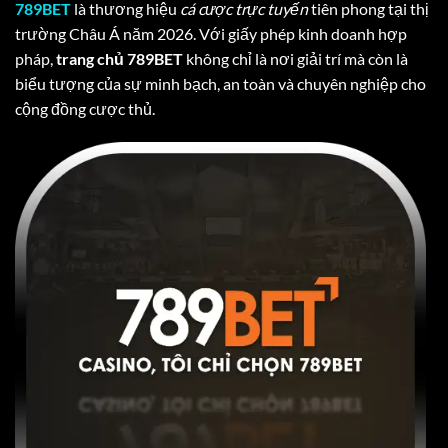
789BET
là thương hiệu
cá cược trực tuyến
tiên phong tại thị
trường Châu Á năm 2026. Với giấy phép kinh doanh hợp
pháp,
trang chủ 789BET
không chỉ là nơi giải trí mà còn là
biểu tượng của sự minh bạch, an toàn và chuyên nghiệp cho
cộng đồng cược thủ.