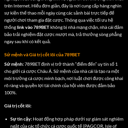
trên Internet. Hiểu đơn giản, đây là nơi cung cấp hàng nghìn
sự kiện thể thao mỗi ngày cùng các sảnh bài trực tiếp để
người chơi tham gia đặt cược. Thông qua việc tối ưu hệ
thống
link vào 789BET
không bị nhà mạng chặn, nhà cái đảm
bảo trải nghiệm đặt cược mượt mà, trả thưởng sòng phẳng
ngay sau khi có kết quả.
Sứ mệnh và Giá trị cốt lõi của 789BET
Sứ mệnh:
789BET định vị trở thành “điểm đến” uy tín số 1
cho giới cá cược Châu Á. Sứ mệnh của nhà cái là tạo ra một
môi trường cá cược minh bạch, nơi luật chơi được công khai
rõ ràng và quyền lợi tài chính của hội viên được đảm bảo
100%.
Giá trị cốt lõi:
Sự tin cậy:
Hoạt động hợp pháp dưới sự giám sát nghiêm
ngặt của các tổ chức cá cược quốc tế (PAGCOR, Isle of