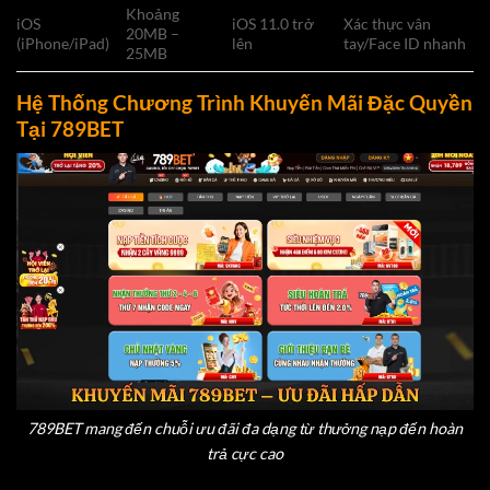
Khoảng
iOS
iOS 11.0 trở
Xác thực vân
20MB –
(iPhone/iPad)
lên
tay/Face ID nhanh
25MB
Hệ Thống Chương Trình Khuyến Mãi Đặc Quyền
Tại 789BET
789BET mang đến chuỗi ưu đãi đa dạng từ thưởng nạp đến hoàn
trả cực cao