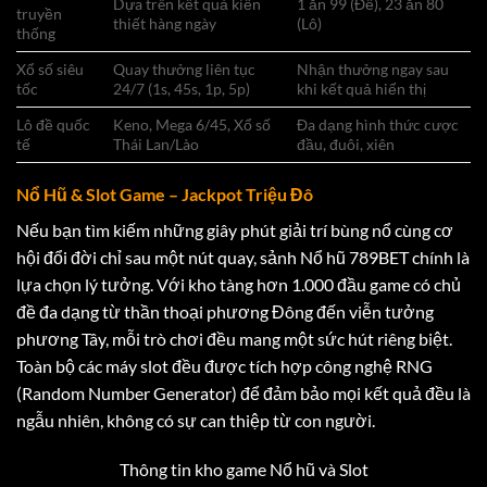
Dựa trên kết quả kiến
1 ăn 99 (Đề), 23 ăn 80
truyền
thiết hàng ngày
(Lô)
thống
Xổ số siêu
Quay thưởng liên tục
Nhận thưởng ngay sau
tốc
24/7 (1s, 45s, 1p, 5p)
khi kết quả hiển thị
Lô đề quốc
Keno, Mega 6/45, Xổ số
Đa dạng hình thức cược
tế
Thái Lan/Lào
đầu, đuôi, xiên
Nổ Hũ & Slot Game – Jackpot Triệu Đô
Nếu bạn tìm kiếm những giây phút giải trí bùng nổ cùng cơ
hội đổi đời chỉ sau một nút quay, sảnh Nổ hũ 789BET chính là
lựa chọn lý tưởng. Với kho tàng hơn 1.000 đầu game có chủ
đề đa dạng từ thần thoại phương Đông đến viễn tưởng
phương Tây, mỗi trò chơi đều mang một sức hút riêng biệt.
Toàn bộ các máy slot đều được tích hợp công nghệ RNG
(Random Number Generator) để đảm bảo mọi kết quả đều là
ngẫu nhiên, không có sự can thiệp từ con người.
Thông tin kho game Nổ hũ và Slot