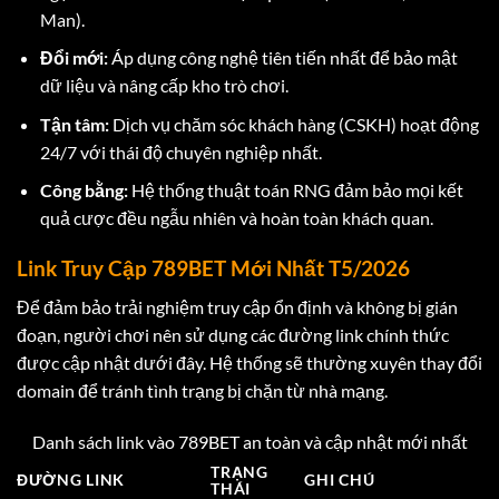
Man).
Đổi mới:
Áp dụng công nghệ tiên tiến nhất để bảo mật
dữ liệu và nâng cấp kho trò chơi.
Tận tâm:
Dịch vụ chăm sóc khách hàng (CSKH) hoạt động
24/7 với thái độ chuyên nghiệp nhất.
Công bằng:
Hệ thống thuật toán RNG đảm bảo mọi kết
quả cược đều ngẫu nhiên và hoàn toàn khách quan.
Link Truy Cập 789BET Mới Nhất T5/2026
Để đảm bảo trải nghiệm truy cập ổn định và không bị gián
đoạn, người chơi nên sử dụng các đường link chính thức
được cập nhật dưới đây. Hệ thống sẽ thường xuyên thay đổi
domain để tránh tình trạng bị chặn từ nhà mạng.
Danh sách link vào 789BET an toàn và cập nhật mới nhất
TRẠNG
ĐƯỜNG LINK
GHI CHÚ
THÁI