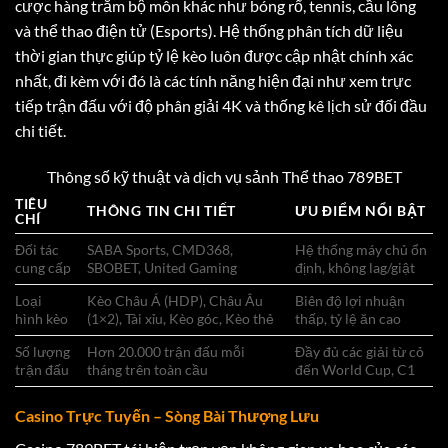
cược hàng trăm bộ môn khác như bóng rổ, tennis, cầu lông
và thể thao điện tử (Esports). Hệ thống phân tích dữ liệu
thời gian thực giúp tỷ lệ kèo luôn được cập nhật chính xác
nhất, đi kèm với đó là các tính năng hiện đại như xem trực
tiếp trận đấu với độ phân giải 4K và thống kê lịch sử đối đầu
chi tiết.
Thông số kỹ thuật và dịch vụ sảnh Thể thao 789BET
TIÊU
THÔNG TIN CHI TIẾT
ƯU ĐIỂM NỔI BẬT
CHÍ
Đối tác
SABA Sports, CMD368,
Hệ thống máy chủ ổn
cung cấp
SBOBET, United Gaming
định, không lag/giật
Loại
Kèo Châu Á (HDP), Châu Âu
Biên độ lợi nhuận
hình kèo
(1×2), Tài xỉu, Kèo góc, Kèo thẻ
thấp, tỷ lệ ăn cao
Số lượng
Hơn 20.000 trận đấu mỗi
Đầy đủ các giải từ cỏ
trận đấu
tháng trên toàn cầu
đến World Cup, C1
Casino Trực Tuyến – Sòng Bài Thượng Lưu