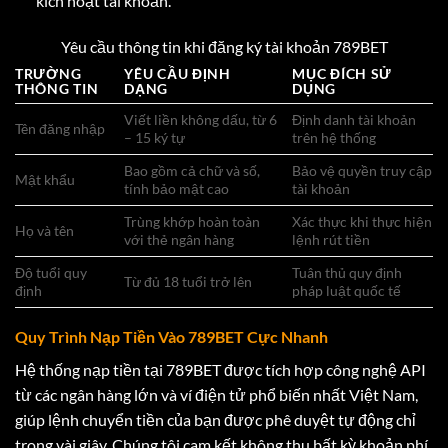
kích hoạt tài khoản.
Yêu cầu thông tin khi đăng ký tài khoản 789BET
TRƯỜNG
YÊU CẦU ĐỊNH
MỤC ĐÍCH SỬ
THÔNG TIN
DẠNG
DỤNG
Viết liền không dấu, từ 6
Định danh tài khoản
Tên đăng nhập
– 15 ký tự
trên hệ thống
Bao gồm cả chữ và số,
Bảo vệ quyền truy cập
Mật khẩu
tính bảo mật cao
tài khoản
Trùng khớp hoàn toàn
Xác thực khi thực hiện
Họ và tên
với thẻ ngân hàng
lệnh rút tiền
Độ tuổi quy
Tuân thủ quy định
Từ đủ 18 tuổi trở lên
định
pháp luật quốc tế
Quy Trình Nạp Tiền Vào 789BET Cực Nhanh
Hệ thống nạp tiền tại 789BET được tích hợp công nghệ API
từ các ngân hàng lớn và ví điện tử phổ biến nhất Việt Nam,
giúp lệnh chuyển tiền của bạn được phê duyệt tự động chỉ
trong vài giây. Chúng tôi cam kết không thu bất kỳ khoản phí