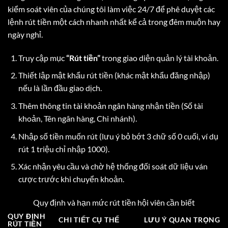
kiểm soát viên của chúng tôi làm việc 24/7 để phê duyệt các
lệnh rút tiền một cách nhanh nhất kể cả trong đêm muộn hay
ngày nghỉ.
Truy cập mục
“Rút tiền”
trong giao diện quản lý tài khoản.
Thiết lập mật khẩu rút tiền (khác mật khẩu đăng nhập)
nếu là lần đầu giao dịch.
Thêm thông tin tài khoản ngân hàng nhận tiền (Số tài
khoản, Tên ngân hàng, Chi nhánh).
Nhập số tiền muốn rút (lưu ý bỏ bớt 3 chữ số 0 cuối, ví dụ
rút 1 triệu chỉ nhập 1000).
Xác nhận yêu cầu và chờ hệ thống đối soát dữ liệu ván
cược trước khi chuyển khoản.
Quy định và hạn mức rút tiền hội viên cần biết
QUY ĐỊNH
CHI TIẾT CỤ THỂ
LƯU Ý QUAN TRỌNG
RÚT TIỀN