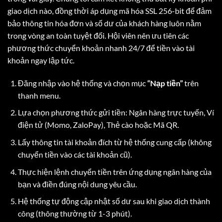
giao dịch nào, đồng thời áp dụng mã hóa SSL 256-bit để đảm
bảo thông tin hóa đơn và số dư của khách hàng luôn nằm
trong vòng an toàn tuyệt đối. Hội viên nên ưu tiên các
phương thức chuyển khoản nhanh 24/7 để tiền vào tài
khoản ngay lập tức.
Đăng nhập vào hệ thống và chọn mục
“Nạp tiền”
trên
thanh menu.
Lựa chọn phương thức gửi tiền: Ngân hàng trực tuyến, Ví
điện tử (Momo, ZaloPay), Thẻ cào hoặc Mã QR.
Lấy thông tin tài khoản đích từ hệ thống cung cấp (không
chuyển tiền vào các tài khoản cũ).
Thực hiện lệnh chuyển tiền trên ứng dụng ngân hàng của
bạn và điền đúng nội dung yêu cầu.
Hệ thống tự động cập nhật số dư sau khi giao dịch thành
công (thông thường từ 1-3 phút).