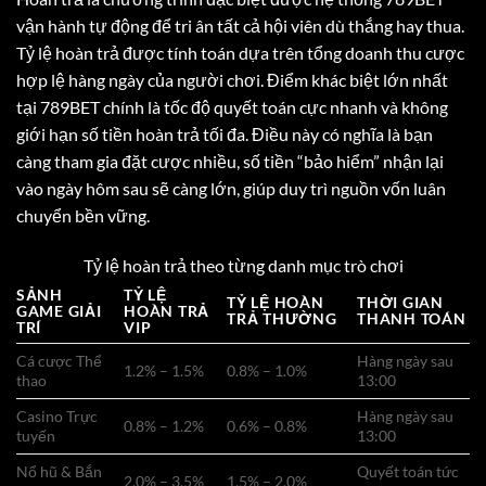
vận hành tự động để tri ân tất cả hội viên dù thắng hay thua.
Tỷ lệ hoàn trả được tính toán dựa trên tổng doanh thu cược
hợp lệ hàng ngày của người chơi. Điểm khác biệt lớn nhất
tại 789BET chính là tốc độ quyết toán cực nhanh và không
giới hạn số tiền hoàn trả tối đa. Điều này có nghĩa là bạn
càng tham gia đặt cược nhiều, số tiền “bảo hiểm” nhận lại
vào ngày hôm sau sẽ càng lớn, giúp duy trì nguồn vốn luân
chuyển bền vững.
Tỷ lệ hoàn trả theo từng danh mục trò chơi
SẢNH
TỶ LỆ
TỶ LỆ HOÀN
THỜI GIAN
GAME GIẢI
HOÀN TRẢ
TRẢ THƯỜNG
THANH TOÁN
TRÍ
VIP
Cá cược Thể
Hàng ngày sau
1.2% – 1.5%
0.8% – 1.0%
thao
13:00
Casino Trực
Hàng ngày sau
0.8% – 1.2%
0.6% – 0.8%
tuyến
13:00
Nổ hũ & Bắn
Quyết toán tức
2.0% – 3.5%
1.5% – 2.0%