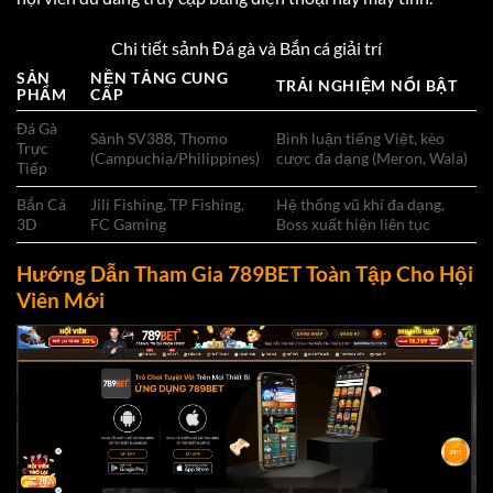
Chi tiết sảnh Đá gà và Bắn cá giải trí
SẢN
NỀN TẢNG CUNG
TRẢI NGHIỆM NỔI BẬT
PHẨM
CẤP
Đá Gà
Sảnh SV388, Thomo
Bình luận tiếng Việt, kèo
Trực
(Campuchia/Philippines)
cược đa dạng (Meron, Wala)
Tiếp
Bắn Cá
Jili Fishing, TP Fishing,
Hệ thống vũ khí đa dạng,
3D
FC Gaming
Boss xuất hiện liên tục
Hướng Dẫn Tham Gia 789BET Toàn Tập Cho Hội
Viên Mới