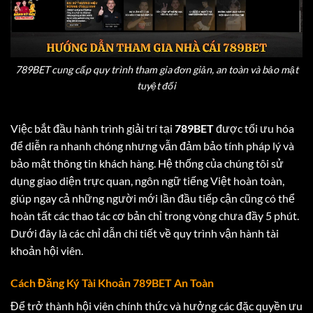
789BET cung cấp quy trình tham gia đơn giản, an toàn và bảo mật
tuyệt đối
Việc bắt đầu hành trình giải trí tại
789BET
được tối ưu hóa
để diễn ra nhanh chóng nhưng vẫn đảm bảo tính pháp lý và
bảo mật thông tin khách hàng. Hệ thống của chúng tôi sử
dụng giao diện trực quan, ngôn ngữ tiếng Việt hoàn toàn,
giúp ngay cả những người mới lần đầu tiếp cận cũng có thể
hoàn tất các thao tác cơ bản chỉ trong vòng chưa đầy 5 phút.
Dưới đây là các chỉ dẫn chi tiết về quy trình vận hành tài
khoản hội viên.
Cách Đăng Ký Tài Khoản 789BET An Toàn
Để trở thành hội viên chính thức và hưởng các đặc quyền ưu