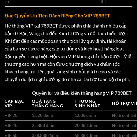
cá
thì
Đặc Quyền Ưu Tiên Dành Riêng Cho VIP 789BET
Hệ thống VIP tại 789BET được phân chia thành nhiều cấp
bậc từ Bạc, Vàng cho đến Kim Cương và đối tác chiến lược.
Khi đạt đến các mốc doanh thu tích lũy quy định, tài khoản
của bạn sẽ được nâng cấp tự động và kích hoạt hàng loạt
đặc quyền riêng biệt. Hội viên VIP không chỉ nhận được tỷ lệ
thưởng cao hơn mà còn được hưởng dịch vụ chăm sóc
khách hàng ưu tiên, quà tặng sinh nhật giá trị cao và các
chuyến du lịch nghỉ dưỡng do nhà cái tài trợ toàn bộ chi phí.
Quyền lợi và điều kiện thăng hạng VIP 789BET
CẤP BẬC
QUÀ TẶNG
THƯỞNG
HỖ TRỢ VI
VIP
THĂNG HẠNG
SINH NHẬT
VIP 20
1,528 điểm
1,088 điểm
Hỗ trợ nhan
VIP 40
25,888 điểm
20,888 điểm
Hỗ trợ nhan
VIP 60
388,888 điểm
58,888 điểm
Hỗ trợ nhan