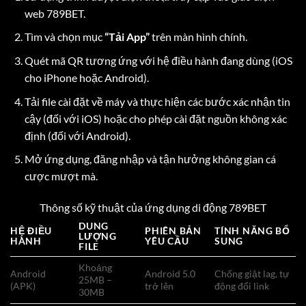
web 789BET.
Tìm và chọn mục
“Tải App”
trên màn hình chính.
Quét mã QR tương ứng với hệ điều hành đang dùng (iOS
cho iPhone hoặc Android).
Tải file cài đặt về máy và thực hiện các bước xác nhận tin
cậy (đối với iOS) hoặc cho phép cài đặt nguồn không xác
định (đối với Android).
Mở ứng dụng, đăng nhập và tận hưởng không gian cá
cược mượt mà.
Thông số kỹ thuật của ứng dụng di động 789BET
DUNG
HỆ ĐIỀU
PHIÊN BẢN
TÍNH NĂNG BỔ
LƯỢNG
HÀNH
YÊU CẦU
SUNG
FILE
Khoảng
Android
Android 5.0
Chống giật lag, tự
25MB –
(APK)
trở lên
động đổi link
30MB