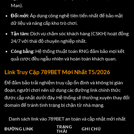
Man).
Đổi mới:
Áp dụng công nghệ tiên tiến nhất để bảo mật
dữ liệu và nâng cấp kho trò chơi.
Tận tâm:
Dịch vụ chăm sóc khách hàng (CSKH) hoạt động
24/7 với thái độ chuyên nghiệp nhất.
Công bằng:
Hệ thống thuật toán RNG đảm bảo mọi kết
quả cược đều ngẫu nhiên và hoàn toàn khách quan.
Link Truy Cập 789BET Mới Nhất T5/2026
Để đảm bảo trải nghiệm truy cập ổn định và không bị gián
đoạn, người chơi nên sử dụng các đường link chính thức
được cập nhật dưới đây. Hệ thống sẽ thường xuyên thay đổi
domain để tránh tình trạng bị chặn từ nhà mạng.
Danh sách link vào 789BET an toàn và cập nhật mới nhất
TRẠNG
ĐƯỜNG LINK
GHI CHÚ
THÁI