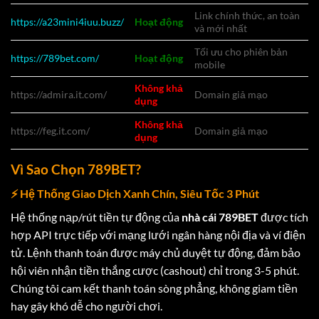
Link chính thức, an toàn
https://a23mini4iuu.buzz/
Hoạt động
và mới nhất
Tối ưu cho phiên bản
https://789bet.com/
Hoạt động
mobile
Không khả
https://admira.it.com/
Domain giả mạo
dụng
Không khả
https://feg.it.com/
Domain giả mạo
dụng
Vì Sao Chọn 789BET?
⚡ Hệ Thống Giao Dịch Xanh Chín, Siêu Tốc 3 Phút
Hệ thống nạp/rút tiền tự động của
nhà cái 789BET
được tích
hợp API trực tiếp với mạng lưới ngân hàng nội địa và ví điện
tử. Lệnh thanh toán được máy chủ duyệt tự động, đảm bảo
hội viên nhận tiền thắng cược (cashout) chỉ trong 3-5 phút.
Chúng tôi cam kết thanh toán sòng phẳng, không giam tiền
hay gây khó dễ cho người chơi.