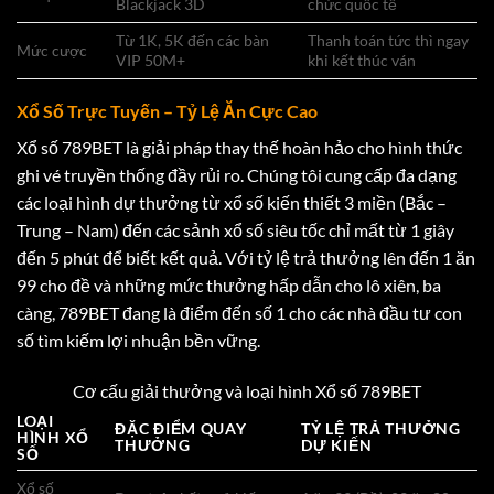
Blackjack 3D
chức quốc tế
Từ 1K, 5K đến các bàn
Thanh toán tức thì ngay
Mức cược
VIP 50M+
khi kết thúc ván
Xổ Số Trực Tuyến – Tỷ Lệ Ăn Cực Cao
Xổ số 789BET là giải pháp thay thế hoàn hảo cho hình thức
ghi vé truyền thống đầy rủi ro. Chúng tôi cung cấp đa dạng
các loại hình dự thưởng từ xổ số kiến thiết 3 miền (Bắc –
Trung – Nam) đến các sảnh xổ số siêu tốc chỉ mất từ 1 giây
đến 5 phút để biết kết quả. Với tỷ lệ trả thưởng lên đến 1 ăn
99 cho đề và những mức thưởng hấp dẫn cho lô xiên, ba
càng, 789BET đang là điểm đến số 1 cho các nhà đầu tư con
số tìm kiếm lợi nhuận bền vững.
Cơ cấu giải thưởng và loại hình Xổ số 789BET
LOẠI
ĐẶC ĐIỂM QUAY
TỶ LỆ TRẢ THƯỞNG
HÌNH XỔ
THƯỞNG
DỰ KIẾN
SỐ
Xổ số