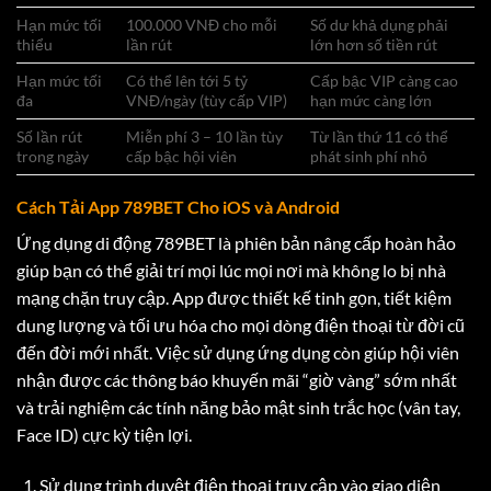
Hạn mức tối
100.000 VNĐ cho mỗi
Số dư khả dụng phải
thiểu
lần rút
lớn hơn số tiền rút
Hạn mức tối
Có thể lên tới 5 tỷ
Cấp bậc VIP càng cao
đa
VNĐ/ngày (tùy cấp VIP)
hạn mức càng lớn
Số lần rút
Miễn phí 3 – 10 lần tùy
Từ lần thứ 11 có thể
trong ngày
cấp bậc hội viên
phát sinh phí nhỏ
Cách Tải App 789BET Cho iOS và Android
Ứng dụng di động 789BET là phiên bản nâng cấp hoàn hảo
giúp bạn có thể giải trí mọi lúc mọi nơi mà không lo bị nhà
mạng chặn truy cập. App được thiết kế tinh gọn, tiết kiệm
dung lượng và tối ưu hóa cho mọi dòng điện thoại từ đời cũ
đến đời mới nhất. Việc sử dụng ứng dụng còn giúp hội viên
nhận được các thông báo khuyến mãi “giờ vàng” sớm nhất
và trải nghiệm các tính năng bảo mật sinh trắc học (vân tay,
Face ID) cực kỳ tiện lợi.
Sử dụng trình duyệt điện thoại truy cập vào giao diện