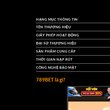
HẠNG MỤC THÔNG TIN
TÊN THƯƠNG HIỆU
GIẤY PHÉP HOẠT ĐỘNG
ĐẠI SỨ THƯƠNG HIỆU
SẢN PHẨM CUNG CẤP
THỜI GIAN NẠP RÚT
CÔNG NGHỆ BẢO MẬT
789BET là gì?