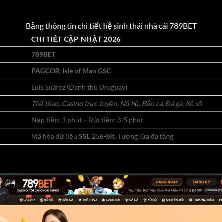
Bảng thông tin chi tiết hệ sinh thái nhà cái 789BET
CHI TIẾT CẬP NHẬT 2026
789BET
PAGCOR
,
Isle of Man GSC
Luis Suárez (Danh thủ Uruguay)
Thể thao, Casino trực tuyến, Nổ hũ, Bắn cá, Đá gà, Xổ số
Nạp tiền: 1 phút – Rút tiền: 3-5 phút
Mã hóa dữ liệu
SSL 256-bit
, Tường lửa đa tầng