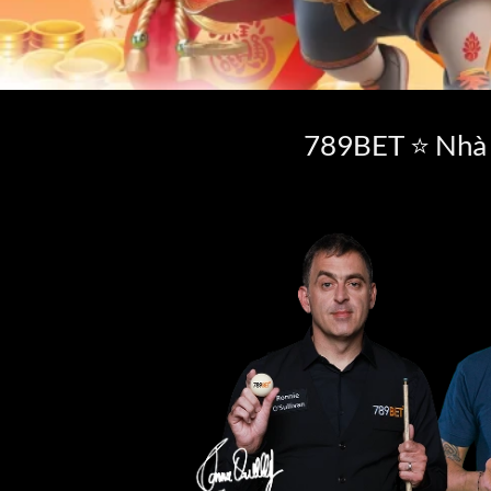
789BET ⭐️ Nhà