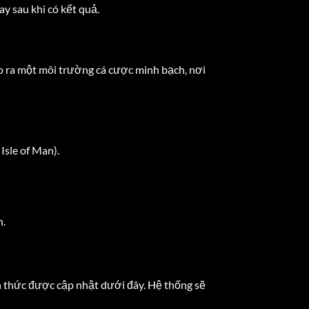
 sau khi có kết quả.
ạo ra một môi trường cá cược minh bạch, nơi
sle of Man).
n.
h thức được cập nhật dưới đây. Hệ thống sẽ