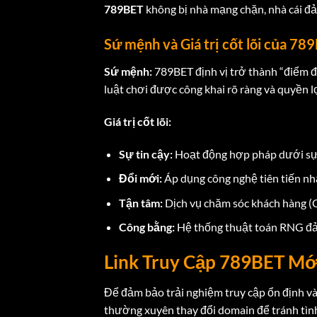
789BET
không bị nhà mạng chặn, nhà cái đ
Sứ mệnh và Giá trị cốt lõi của 78
Sứ mệnh:
789BET định vị trở thành “điểm đế
luật chơi được công khai rõ ràng và quyền l
Giá trị cốt lõi:
Sự tin cậy:
Hoạt động hợp pháp dưới sự g
Đổi mới:
Áp dụng công nghệ tiên tiến nhấ
Tận tâm:
Dịch vụ chăm sóc khách hàng (C
Công bằng:
Hệ thống thuật toán RNG đả
Link Truy Cập 789BET Mớ
Để đảm bảo trải nghiệm truy cập ổn định và
thường xuyên thay đổi domain để tránh tình