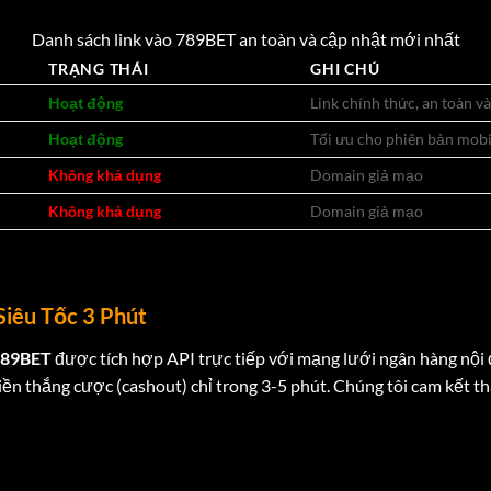
Danh sách link vào 789BET an toàn và cập nhật mới nhất
TRẠNG THÁI
GHI CHÚ
Hoạt động
Link chính thức, an toàn v
Hoạt động
Tối ưu cho phiên bản mobi
Không khả dụng
Domain giả mạo
Không khả dụng
Domain giả mạo
Siêu Tốc 3 Phút
 789BET
được tích hợp API trực tiếp với mạng lưới ngân hàng nội 
iền thắng cược (cashout) chỉ trong 3-5 phút. Chúng tôi cam kết t