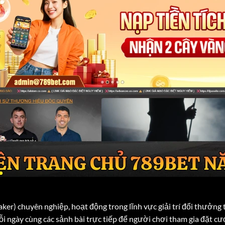
r) chuyên nghiệp, hoạt động trong lĩnh vực giải trí đổi thưởng ti
i ngày cùng các sảnh bài trực tiếp để người chơi tham gia đặt cư