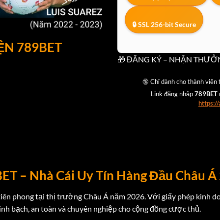
🔒 SSL 256-bit Secure
ỆN 789BET
🎁 ĐĂNG KÝ – NHẬN THƯỞ
🔞 Chỉ dành cho thành viên t
Link đăng nhập
789BET
https:/
ET – Nhà Cái Uy Tín Hàng Đầu Châu Á
iên phong tại thị trường Châu Á năm 2026. Với giấy phép kinh 
 minh bạch, an toàn và chuyên nghiệp cho cộng đồng cược thủ.