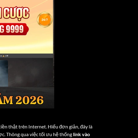
ền thật trên Internet. Hiểu đơn giản, đây là
ợc. Thông qua việc tối ưu hệ thống
link vào