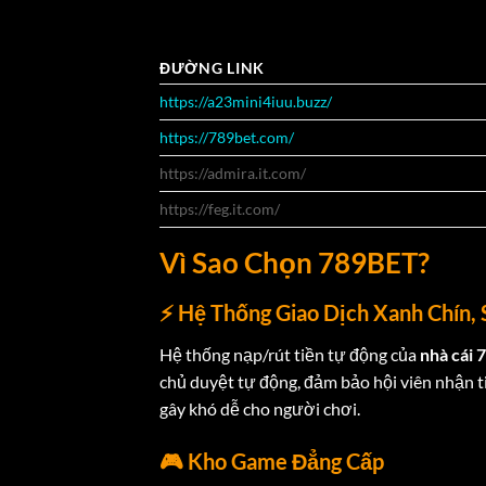
ĐƯỜNG LINK
https://a23mini4iuu.buzz/
https://789bet.com/
https://admira.it.com/
https://feg.it.com/
Vì Sao Chọn 789BET?
⚡ Hệ Thống Giao Dịch Xanh Chín, 
Hệ thống nạp/rút tiền tự động của
nhà cái
chủ duyệt tự động, đảm bảo hội viên nhận t
gây khó dễ cho người chơi.
🎮 Kho Game Đẳng Cấp