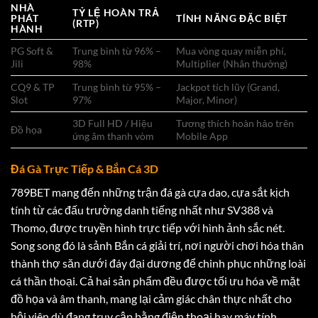
NHÀ
TỶ LỆ HOÀN TRẢ
PHÁT
TÍNH NĂNG ĐẶC BIỆT
(RTP)
HÀNH
PG Soft &
Trung bình từ 96% –
Mua vòng quay miễn phí,
Jili
98%
Multiplier (Nhân thưởng)
CQ9 & TP
Trung bình từ 95% –
Jackpot tích lũy (Grand,
Slot
97%
Major, Minor)
3D Full HD / Hiệu
Tương thích hoàn hảo trên
Đồ họa
ứng âm thanh vòm
Mobile App
Đá Gà Trực Tiếp & Bắn Cá 3D
789BET mang đến những trận đá gà cựa dao, cựa sắt kịch
tính từ các đấu trường danh tiếng nhất như SV388 và
Thomo, được truyền hình trực tiếp với hình ảnh sắc nét.
Song song đó là sảnh Bắn cá giải trí, nơi người chơi hóa thân
thành thợ săn dưới đáy đại dương để chinh phục những loài
cá thần thoại. Cả hai sản phẩm đều được tối ưu hóa về mặt
đồ họa và âm thanh, mang lại cảm giác chân thực nhất cho
hội viên dù đang truy cập bằng điện thoại hay máy tính.