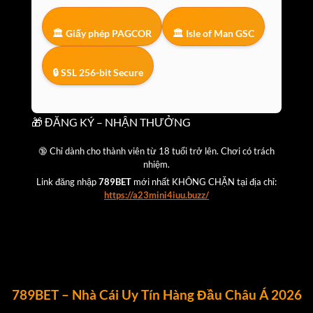
🏛️ Giấy phép PAGCOR
🏛️ Isle of Man GSC
🔒 SSL 256-bit Secure
🎁 ĐĂNG KÝ – NHẬN THƯỞNG
🔞 Chỉ dành cho thành viên từ 18 tuổi trở lên. Chơi có trách
nhiệm.
Link đăng nhập
789BET
mới nhất KHÔNG CHẶN tại địa chỉ:
https://a23mini4iuu.buzz/
789BET – Nhà Cái Uy Tín Hàng Đầu Châu Á 2026