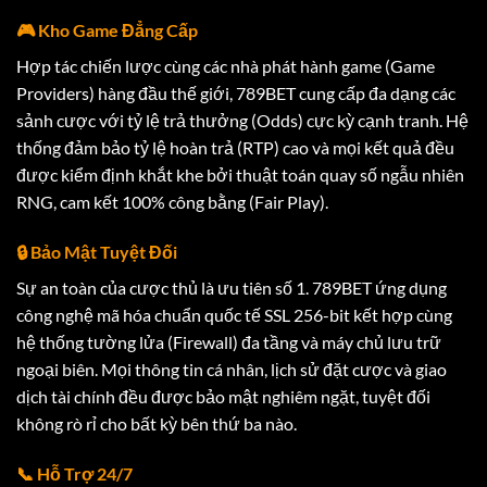
🎮 Kho Game Đẳng Cấp
Hợp tác chiến lược cùng các nhà phát hành game (Game
Providers) hàng đầu thế giới, 789BET cung cấp đa dạng các
sảnh cược với tỷ lệ trả thưởng (Odds) cực kỳ cạnh tranh. Hệ
thống đảm bảo tỷ lệ hoàn trả (RTP) cao và mọi kết quả đều
được kiểm định khắt khe bởi thuật toán quay số ngẫu nhiên
RNG, cam kết 100% công bằng (Fair Play).
🔒 Bảo Mật Tuyệt Đối
Sự an toàn của cược thủ là ưu tiên số 1. 789BET ứng dụng
công nghệ mã hóa chuẩn quốc tế SSL 256-bit kết hợp cùng
hệ thống tường lửa (Firewall) đa tầng và máy chủ lưu trữ
ngoại biên. Mọi thông tin cá nhân, lịch sử đặt cược và giao
dịch tài chính đều được bảo mật nghiêm ngặt, tuyệt đối
không rò rỉ cho bất kỳ bên thứ ba nào.
📞 Hỗ Trợ 24/7