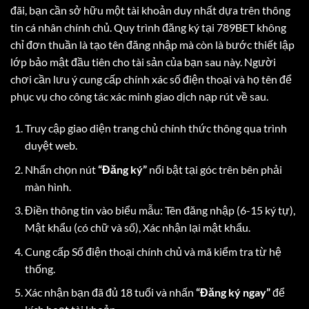
đãi, bạn cần sở hữu một tài khoản duy nhất dựa trên thông
tin cá nhân chính chủ. Quy trình đăng ký tại 789BET không
chỉ đơn thuần là tạo tên đăng nhập mà còn là bước thiết lập
lớp bảo mật đầu tiên cho tài sản của bạn sau này. Người
chơi cần lưu ý cung cấp chính xác số điện thoại và họ tên để
phục vụ cho công tác xác minh giao dịch nạp rút về sau.
Truy cập giao diện trang chủ chính thức thông qua trình
duyệt web.
Nhấn chọn nút
“Đăng ký”
nổi bật tại góc trên bên phải
màn hình.
Điền thông tin vào biểu mẫu: Tên đăng nhập (6-15 ký tự),
Mật khẩu (có chữ và số), Xác nhận lại mật khẩu.
Cung cấp Số điện thoại chính chủ và mã kiểm tra từ hệ
thống.
Xác nhận bạn đã đủ 18 tuổi và nhấn
“Đăng ký ngay”
để