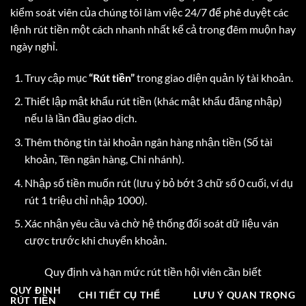
kiểm soát viên của chúng tôi làm việc 24/7 để phê duyệt các
lệnh rút tiền một cách nhanh nhất kể cả trong đêm muộn hay
ngày nghỉ.
Truy cập mục
“Rút tiền”
trong giao diện quản lý tài khoản.
Thiết lập mật khẩu rút tiền (khác mật khẩu đăng nhập)
nếu là lần đầu giao dịch.
Thêm thông tin tài khoản ngân hàng nhận tiền (Số tài
khoản, Tên ngân hàng, Chi nhánh).
Nhập số tiền muốn rút (lưu ý bỏ bớt 3 chữ số 0 cuối, ví dụ
rút 1 triệu chỉ nhập 1000).
Xác nhận yêu cầu và chờ hệ thống đối soát dữ liệu ván
cược trước khi chuyển khoản.
Quy định và hạn mức rút tiền hội viên cần biết
QUY ĐỊNH
CHI TIẾT CỤ THỂ
LƯU Ý QUAN TRỌNG
RÚT TIỀN