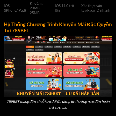
Khoảng
iOS
iOS 11.0 trở
Xác thực vân
20MB –
(iPhone/iPad)
lên
tay/Face ID nhanh
25MB
Hệ Thống Chương Trình Khuyến Mãi Đặc Quyền
Tại 789BET
789BET mang đến chuỗi ưu đãi đa dạng từ thưởng nạp đến hoàn
trả cực cao