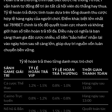
vận hành tự động để tri ân tất cả hội viên dù thắng hay thua.
Tỷ lệ hoàn trả được tính toán dựa trên tổng doanh thu cược
hợp lệ hàng ngày của người chơi. Điểm khác biệt lớn nhất
tại 789BET chính là tốc độ quyết toán cực nhanh và không
giới hạn số tiền hoàn trả tối đa. Điều này có nghĩa là bạn
càng tham gia đặt cược nhiều, số tiền “bảo hiểm” nhận lại
vào ngày hôm sau sẽ càng lớn, giúp duy trì nguồn vốn luân
chuyển bền vững.
Tỷ lệ hoàn trả theo từng danh mục trò chơi
SẢNH
TỶ LỆ
TỶ LỆ HOÀN
THỜI GIAN
GAME GIẢI
HOÀN TRẢ
TRẢ THƯỜNG
THANH TOÁN
TRÍ
VIP
Cá cược Thể
Hàng ngày sau
1.2% – 1.5%
0.8% – 1.0%
thao
13:00
Casino Trực
Hàng ngày sau
0.8% – 1.2%
0.6% – 0.8%
tuyến
13:00
Nổ hũ & Bắn
Quyết toán tức
2.0% – 3.5%
1.5% – 2.0%