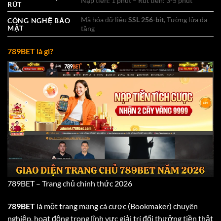
Nạp tiền: 1 phút – Rút tiền: 3-5 phút
RÚT
Mã hóa dữ liệu
SSL 256-bit
, Tường lửa đa
CÔNG NGHỆ BẢO
MẬT
tầng
789BET là gì?
789BET – Trang chủ chính thức 2026
789BET
là một trang mạng cá cược (Bookmaker) chuyên
nghiệp, hoạt động trong lĩnh vực giải trí đổi thưởng tiền thật