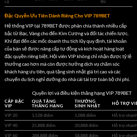
cá
thì
Đặc Quyền Ưu Tiên Dành Riêng Cho VIP 789BET
Hệ thống VIP tại 789BET được phân chia thành nhiều cấp
bậc từ Bạc, Vàng cho đến Kim Cương và đối tác chiến lược.
Khi đạt đến các mốc doanh thu tích lũy quy định, tài khoản
của bạn sẽ được nâng cấp tự động và kích hoạt hàng loạt
đặc quyền riêng biệt. Hội viên VIP không chỉ nhận được tỷ lệ
thưởng cao hơn mà còn được hưởng dịch vụ chăm sóc
khách hàng ưu tiên, quà tặng sinh nhật giá trị cao và các
chuyến du lịch nghỉ dưỡng do nhà cái tài trợ toàn bộ chi phí.
Quyền lợi và điều kiện thăng hạng VIP 789BET
CẤP BẬC
QUÀ TẶNG
THƯỞNG
HỖ TRỢ VI
VIP
THĂNG HẠNG
SINH NHẬT
VIP 20
1,528 điểm
1,088 điểm
Hỗ trợ nhan
VIP 40
25,888 điểm
20,888 điểm
Hỗ trợ nhan
VIP 60
388,888 điểm
58,888 điểm
Hỗ trợ nhan