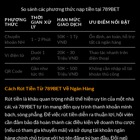
So sánh các phương thức nạp tiền tại 789BET
THỜI
PHƯƠNG
HẠN MỨC
GIAN XỬ
ƯU ĐIỂM NỔI BẬT
THỨC
GIAO DỊCH
LÝ
Chuyển
50K – 1 Tỷ
Ổn định, an toàn, hỗ trợ
1 – 2 Phút
khoản NH
VNĐ
tất cả ngân hàng
Dưới 1
20K – 30
Thao tác nhanh trên
Ví điện tử
phút
Triệu VNĐ
điện thoại
Gần như
50K – 500
Không cần nhập số tài
QR Code
tức thì
Triệu VNĐ
khoản thủ công
Cách Rút Tiền Từ 789BET Về Ngân Hàng
Rút tiền là khâu quan trọng nhất thể hiện uy tín của một nhà
cái, và 789BET tự tin mang đến quy trình thanh khoản minh
bạch, sòng phẳng. Để việc rút tiền diễn ra thuận lợi, hội viên
cần đảm bảo đã hoàn thành các điều kiện về doanh thu cược
(nếu có tham gia khuyến mãi) và sử dụng tài khoản ngân
hàng chính chủ trùng với họ tên đăng ký ban đầu. Đội ngũ