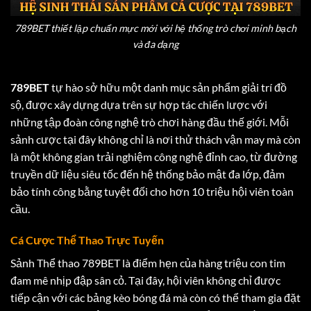
789BET thiết lập chuẩn mực mới với hệ thống trò chơi minh bạch
và đa dạng
789BET
tự hào sở hữu một danh mục sản phẩm giải trí đồ
sộ, được xây dựng dựa trên sự hợp tác chiến lược với
những tập đoàn công nghệ trò chơi hàng đầu thế giới. Mỗi
sảnh cược tại đây không chỉ là nơi thử thách vận may mà còn
là một không gian trải nghiệm công nghệ đỉnh cao, từ đường
truyền dữ liệu siêu tốc đến hệ thống bảo mật đa lớp, đảm
bảo tính công bằng tuyệt đối cho hơn 10 triệu hội viên toàn
cầu.
Cá Cược Thể Thao Trực Tuyến
Sảnh Thể thao 789BET là điểm hẹn của hàng triệu con tim
đam mê nhịp đập sân cỏ. Tại đây, hội viên không chỉ được
tiếp cận với các bảng kèo bóng đá mà còn có thể tham gia đặt