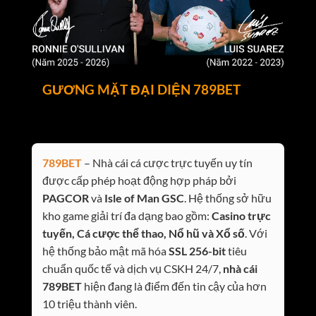
GƯƠNG MẶT ĐẠI DIỆN 789BET
789BET
– Nhà cái cá cược trực tuyến uy tín
được cấp phép hoạt động hợp pháp bởi
PAGCOR
và
Isle of Man GSC
. Hệ thống sở hữu
kho game giải trí đa dạng bao gồm:
Casino trực
tuyến, Cá cược thể thao, Nổ hũ và Xổ số
. Với
hệ thống bảo mật mã hóa
SSL 256-bit
tiêu
chuẩn quốc tế và dịch vụ CSKH 24/7,
nhà cái
789BET
hiện đang là điểm đến tin cậy của hơn
10 triệu thành viên.