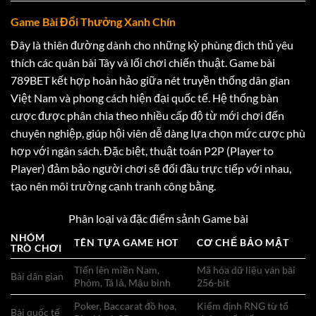
Game Bài Đổi Thưởng Xanh Chín
Đây là thiên đường dành cho những kỳ phùng địch thủ yêu
thích các quân bài Tây và lối chơi chiến thuật. Game bài
789BET kết hợp hoàn hảo giữa nét truyền thống dân gian
Việt Nam và phong cách hiện đại quốc tế. Hệ thống bàn
cược được phân chia theo nhiều cấp độ từ mới chơi đến
chuyên nghiệp, giúp hội viên dễ dàng lựa chọn mức cược phù
hợp với ngân sách. Đặc biệt, thuật toán P2P (Player to
Player) đảm bảo người chơi sẽ đối đầu trực tiếp với nhau,
tạo nên môi trường cạnh tranh công bằng.
Phân loại và đặc điểm sảnh Game bài
NHÓM
TÊN TỰA GAME HOT
CƠ CHẾ BẢO MẬT
TRÒ CHƠI
Tiến lên miền Nam,
Mã hóa dữ liệu ván bài
Bài dân gian
Phỏm, Tá lả, Mậu binh
256-bit
Poker, Baccarat đồ họa,
Kiểm định RNG từ tổ
Bài quốc tế