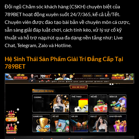
Đội ngũ Chăm sóc khách hàng (CSKH) chuyên biệt của
789BET hoạt động xuyên suốt 24/7/365, kể cả Lễ/Tết.
Chuyên viên được đào tạo bài bản về chuyên môn cá cược,
sẵn sàng giải đáp luật chơi, cách tính kèo, xử lý sự cố kỹ
thuật và hỗ trợ nạp/rút qua đa dạng nền tảng như: Live
Chat, Telegram, Zalo và Hotline.
Hệ Sinh Thái Sản Phẩm Giải Trí Đẳng Cấp Tại
789BET