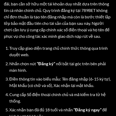
đãi, bạn cần sở hữu một tài khoản duy nhất dựa trên thông
tin cá nhân chính chủ. Quy trình đăng ký tại 789BET không
chỉ đơn thuần là tạo tên đăng nhập mà còn là bước thiết lập
lớp bảo mật đầu tiên cho tài sản của bạn sau này. Người
chơi cần lưu ý cung cấp chính xác số điện thoại và họ tên để
phục vụ cho công tác xác minh giao dịch nạp rút về sau.
Truy cập giao diện trang chủ chính thức thông qua trình
duyệt web.
Nhấn chọn nút
“Đăng ký”
nổi bật tại góc trên bên phải
màn hình.
Điền thông tin vào biểu mẫu: Tên đăng nhập (6-15 ký tự),
Mật khẩu (có chữ và số), Xác nhận lại mật khẩu.
Cung cấp Số điện thoại chính chủ và mã kiểm tra từ hệ
thống.
Xác nhận bạn đã đủ 18 tuổi và nhấn
“Đăng ký ngay”
để