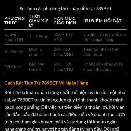
So sánh các phương thức nạp tiền tại 789BET
THỜI
PHƯƠNG
HẠN MỨC
GIAN XỬ
ƯU ĐIỂM NỔI BẬT
THỨC
GIAO DỊCH
LÝ
Chuyển
50K – 1 Tỷ
Ổn định, an toàn, hỗ trợ
1 – 2 Phút
khoản NH
VNĐ
tất cả ngân hàng
Dưới 1
20K – 30
Thao tác nhanh trên
Ví điện tử
phút
Triệu VNĐ
điện thoại
Gần như
50K – 500
Không cần nhập số tài
QR Code
tức thì
Triệu VNĐ
khoản thủ công
Cách Rút Tiền Từ 789BET Về Ngân Hàng
Rút tiền là khâu quan trọng nhất thể hiện uy tín của một nhà
cái, và 789BET tự tin mang đến quy trình thanh khoản minh
bạch, sòng phẳng. Để việc rút tiền diễn ra thuận lợi, hội viên
cần đảm bảo đã hoàn thành các điều kiện về doanh thu cược
(nếu có tham gia khuyến mãi) và sử dụng tài khoản ngân
hàng chính chủ trùng với họ tên đăng ký ban đầu. Đội ngũ