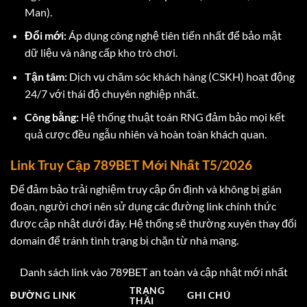
Man).
Đổi mới:
Áp dụng công nghệ tiên tiến nhất để bảo mật
dữ liệu và nâng cấp kho trò chơi.
Tận tâm:
Dịch vụ chăm sóc khách hàng (CSKH) hoạt động
24/7 với thái độ chuyên nghiệp nhất.
Công bằng:
Hệ thống thuật toán RNG đảm bảo mọi kết
quả cược đều ngẫu nhiên và hoàn toàn khách quan.
Link Truy Cập 789BET Mới Nhất T5/2026
Để đảm bảo trải nghiệm truy cập ổn định và không bị gián
đoạn, người chơi nên sử dụng các đường link chính thức
được cập nhật dưới đây. Hệ thống sẽ thường xuyên thay đổi
domain để tránh tình trạng bị chặn từ nhà mạng.
Danh sách link vào 789BET an toàn và cập nhật mới nhất
TRẠNG
ĐƯỜNG LINK
GHI CHÚ
THÁI