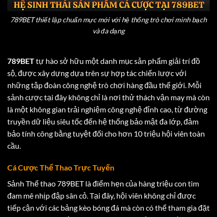
789BET thiết lập chuẩn mực mới với hệ thống trò chơi minh bạch
và đa dạng
789BET
tự hào sở hữu một danh mục sản phẩm giải trí đồ
sộ, được xây dựng dựa trên sự hợp tác chiến lược với
những tập đoàn công nghệ trò chơi hàng đầu thế giới. Mỗi
sảnh cược tại đây không chỉ là nơi thử thách vận may mà còn
là một không gian trải nghiệm công nghệ đỉnh cao, từ đường
truyền dữ liệu siêu tốc đến hệ thống bảo mật đa lớp, đảm
bảo tính công bằng tuyệt đối cho hơn 10 triệu hội viên toàn
cầu.
Cá Cược Thể Thao Trực Tuyến
Sảnh Thể thao 789BET là điểm hẹn của hàng triệu con tim
đam mê nhịp đập sân cỏ. Tại đây, hội viên không chỉ được
tiếp cận với các bảng kèo bóng đá mà còn có thể tham gia đặt