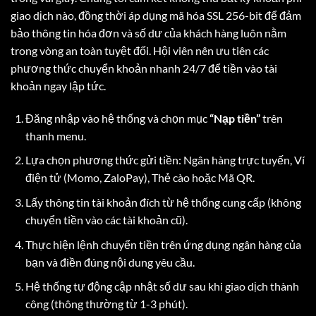
giao dịch nào, đồng thời áp dụng mã hóa SSL 256-bit để đảm
bảo thông tin hóa đơn và số dư của khách hàng luôn nằm
trong vòng an toàn tuyệt đối. Hội viên nên ưu tiên các
phương thức chuyển khoản nhanh 24/7 để tiền vào tài
khoản ngay lập tức.
Đăng nhập vào hệ thống và chọn mục
“Nạp tiền”
trên
thanh menu.
Lựa chọn phương thức gửi tiền: Ngân hàng trực tuyến, Ví
điện tử (Momo, ZaloPay), Thẻ cào hoặc Mã QR.
Lấy thông tin tài khoản đích từ hệ thống cung cấp (không
chuyển tiền vào các tài khoản cũ).
Thực hiện lệnh chuyển tiền trên ứng dụng ngân hàng của
bạn và điền đúng nội dung yêu cầu.
Hệ thống tự động cập nhật số dư sau khi giao dịch thành
công (thông thường từ 1-3 phút).