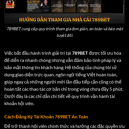
789BET cung cấp quy trình tham gia đơn giản, an toàn và bảo mật
tuyệt đối
Việc bắt đầu hành trình giải trí tại
789BET
được tối ưu hóa
để diễn ra nhanh chóng nhưng vẫn đảm bảo tính pháp lý và
bảo mật thông tin khách hàng. Hệ thống của chúng tôi sử
dụng giao diện trực quan, ngôn ngữ tiếng Việt hoàn toàn,
giúp ngay cả những người mới lần đầu tiếp cận cũng có thể
hoàn tất các thao tác cơ bản chỉ trong vòng chưa đầy 5 phút.
Dưới đây là các chỉ dẫn chi tiết về quy trình vận hành tài
khoản hội viên.
Cách Đăng Ký Tài Khoản 789BET An Toàn
Để trở thành hội viên chính thức và hưởng các đặc quyền ưu