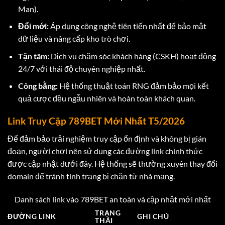
Man).
Đổi mới:
Áp dụng công nghệ tiên tiến nhất để bảo mật
dữ liệu và nâng cấp kho trò chơi.
Tận tâm:
Dịch vụ chăm sóc khách hàng (CSKH) hoạt động
24/7 với thái độ chuyên nghiệp nhất.
Công bằng:
Hệ thống thuật toán RNG đảm bảo mọi kết
quả cược đều ngẫu nhiên và hoàn toàn khách quan.
Link Truy Cập 789BET Mới Nhất T5/2026
Để đảm bảo trải nghiệm truy cập ổn định và không bị gián
đoạn, người chơi nên sử dụng các đường link chính thức
được cập nhật dưới đây. Hệ thống sẽ thường xuyên thay đổi
domain để tránh tình trạng bị chặn từ nhà mạng.
Danh sách link vào 789BET an toàn và cập nhật mới nhất
TRẠNG
ĐƯỜNG LINK
GHI CHÚ
THÁI