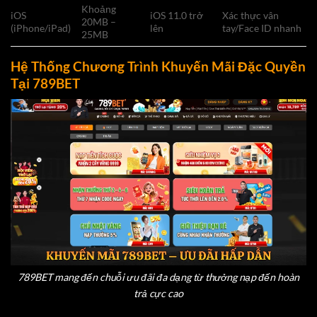
Khoảng
iOS
iOS 11.0 trở
Xác thực vân
20MB –
(iPhone/iPad)
lên
tay/Face ID nhanh
25MB
Hệ Thống Chương Trình Khuyến Mãi Đặc Quyền
Tại 789BET
789BET mang đến chuỗi ưu đãi đa dạng từ thưởng nạp đến hoàn
trả cực cao