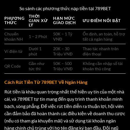
So sánh các phương thức nạp tiền tại 789BET
THỜI
PHƯƠNG
HẠN MỨC
GIAN XỬ
ƯU ĐIỂM NỔI BẬT
THỨC
GIAO DỊCH
LÝ
Chuyển
50K – 1 Tỷ
Ổn định, an toàn, hỗ trợ
1 – 2 Phút
khoản NH
VNĐ
tất cả ngân hàng
Dưới 1
20K – 30
Thao tác nhanh trên
Ví điện tử
phút
Triệu VNĐ
điện thoại
Gần như
50K – 500
Không cần nhập số tài
QR Code
tức thì
Triệu VNĐ
khoản thủ công
Cách Rút Tiền Từ 789BET Về Ngân Hàng
Rút tiền là khâu quan trọng nhất thể hiện uy tín của một nhà
cái, và 789BET tự tin mang đến quy trình thanh khoản minh
bạch, sòng phẳng. Để việc rút tiền diễn ra thuận lợi, hội viên
cần đảm bảo đã hoàn thành các điều kiện về doanh thu cược
(nếu có tham gia khuyến mãi) và sử dụng tài khoản ngân
hàng chính chủ trùng với họ tên đăng ký ban đầu. Đội ngũ