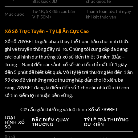
Blackjack 3D
chức quốc tế
Từ 1K, 5K đến các bàn
Thanh toán tức thì ngay
Mức cược
VIP 50M+
khi kết thúc ván
Xổ Số Trực Tuyến – Tỷ Lệ Ăn Cực Cao
Xổ số 789BET là giải pháp thay thế hoàn hảo cho hình thức
ghi vé truyền thống đầy rủi ro. Chúng tôi cung cấp đa dạng
các loại hình dự thưởng từ xổ số kiến thiết 3 miền (Bắc –
Trung – Nam) đến các sảnh xổ số siêu tốc chỉ mất từ 1 giây
đến 5 phút để biết kết quả. Với tỷ lệ trả thưởng lên đến 1 ăn
99 cho đề và những mức thưởng hấp dẫn cho lô xiên, ba
càng, 789BET đang là điểm đến số 1 cho các nhà đầu tư con
số tìm kiếm lợi nhuận bền vững.
Cơ cấu giải thưởng và loại hình Xổ số 789BET
LOẠI
ĐẶC ĐIỂM QUAY
TỶ LỆ TRẢ THƯỞNG
HÌNH XỔ
THƯỞNG
DỰ KIẾN
SỐ
Xổ số