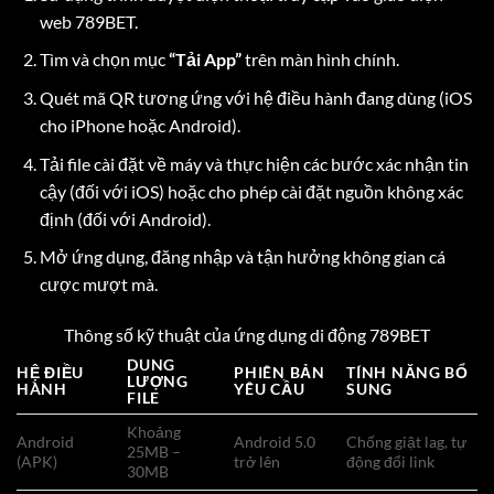
web 789BET.
Tìm và chọn mục
“Tải App”
trên màn hình chính.
Quét mã QR tương ứng với hệ điều hành đang dùng (iOS
cho iPhone hoặc Android).
Tải file cài đặt về máy và thực hiện các bước xác nhận tin
cậy (đối với iOS) hoặc cho phép cài đặt nguồn không xác
định (đối với Android).
Mở ứng dụng, đăng nhập và tận hưởng không gian cá
cược mượt mà.
Thông số kỹ thuật của ứng dụng di động 789BET
DUNG
HỆ ĐIỀU
PHIÊN BẢN
TÍNH NĂNG BỔ
LƯỢNG
HÀNH
YÊU CẦU
SUNG
FILE
Khoảng
Android
Android 5.0
Chống giật lag, tự
25MB –
(APK)
trở lên
động đổi link
30MB