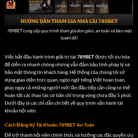
789BET cung cấp quy trình tham gia đơn giản, an toàn và bảo mật
tuyệt đối
Việc bắt đầu hành trình giải trí tại
789BET
được tối ưu hóa
để diễn ra nhanh chóng nhưng vẫn đảm bảo tính pháp lý và
bảo mật thông tin khách hàng. Hệ thống của chúng tôi sử
dụng giao diện trực quan, ngôn ngữ tiếng Việt hoàn toàn,
giúp ngay cả những người mới lần đầu tiếp cận cũng có thể
hoàn tất các thao tác cơ bản chỉ trong vòng chưa đầy 5 phút.
Dưới đây là các chỉ dẫn chi tiết về quy trình vận hành tài
khoản hội viên.
Cách Đăng Ký Tài Khoản 789BET An Toàn
Để trở thành hội viên chính thức và hưởng các đặc quyền ưu