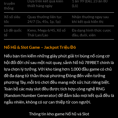
Dựa trên kết quả kiến
1 ăn 99 (Đề), 23 ăn 80
truyền
thiết hàng ngày
(Lô)
thống
Xổ số siêu
Quay thưởng liên tục
Nhận thưởng ngay sau
tốc
24/7 (1s, 45s, 1p, 5p)
khi kết quả hiển thị
Lô đề quốc
Keno, Mega 6/45, Xổ số
Đa dạng hình thức cược
tế
Thái Lan/Lào
đầu, đuôi, xiên
Nổ Hũ & Slot Game – Jackpot Triệu Đô
Nếu bạn tìm kiếm những giây phút giải trí bùng nổ cùng cơ
hội đổi đời chỉ sau một nút quay, sảnh Nổ hũ 789BET chính là
lựa chọn lý tưởng. Với kho tàng hơn 1.000 đầu game có chủ
đề đa dạng từ thần thoại phương Đông đến viễn tưởng
phương Tây, mỗi trò chơi đều mang một sức hút riêng biệt.
Toàn bộ các máy slot đều được tích hợp công nghệ RNG
(Random Number Generator) để đảm bảo mọi kết quả đều là
ngẫu nhiên, không có sự can thiệp từ con người.
Thông tin kho game Nổ hũ và Slot