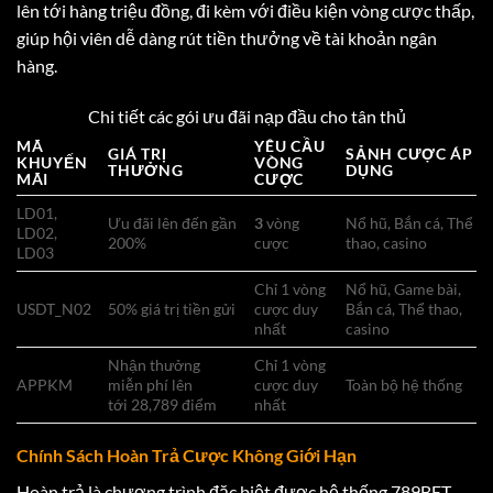
lên tới hàng triệu đồng, đi kèm với điều kiện vòng cược thấp,
giúp hội viên dễ dàng rút tiền thưởng về tài khoản ngân
hàng.
Chi tiết các gói ưu đãi nạp đầu cho tân thủ
MÃ
YÊU CẦU
GIÁ TRỊ
SẢNH CƯỢC ÁP
KHUYẾN
VÒNG
THƯỞNG
DỤNG
MÃI
CƯỢC
LD01,
Ưu đãi lên đến gần
3
vòng
Nổ hũ, Bắn cá, Thể
LD02,
200%
cược
thao, casino
LD03
Chỉ 1 vòng
Nổ hũ, Game bài,
USDT_N02
50% giá trị tiền gửi
cược duy
Bắn cá, Thể thao,
nhất
casino
Nhận thưởng
Chỉ 1 vòng
APPKM
miễn phí lên
cược duy
Toàn bộ hệ thống
tới 28,789 điểm
nhất
Chính Sách Hoàn Trả Cược Không Giới Hạn
Hoàn trả là chương trình đặc biệt được hệ thống 789BET