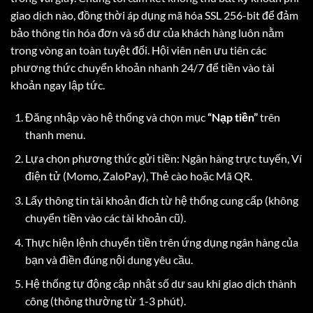
giao dịch nào, đồng thời áp dụng mã hóa SSL 256-bit để đảm
bảo thông tin hóa đơn và số dư của khách hàng luôn nằm
trong vòng an toàn tuyệt đối. Hội viên nên ưu tiên các
phương thức chuyển khoản nhanh 24/7 để tiền vào tài
khoản ngay lập tức.
Đăng nhập vào hệ thống và chọn mục
“Nạp tiền”
trên
thanh menu.
Lựa chọn phương thức gửi tiền: Ngân hàng trực tuyến, Ví
điện tử (Momo, ZaloPay), Thẻ cào hoặc Mã QR.
Lấy thông tin tài khoản đích từ hệ thống cung cấp (không
chuyển tiền vào các tài khoản cũ).
Thực hiện lệnh chuyển tiền trên ứng dụng ngân hàng của
bạn và điền đúng nội dung yêu cầu.
Hệ thống tự động cập nhật số dư sau khi giao dịch thành
công (thông thường từ 1-3 phút).