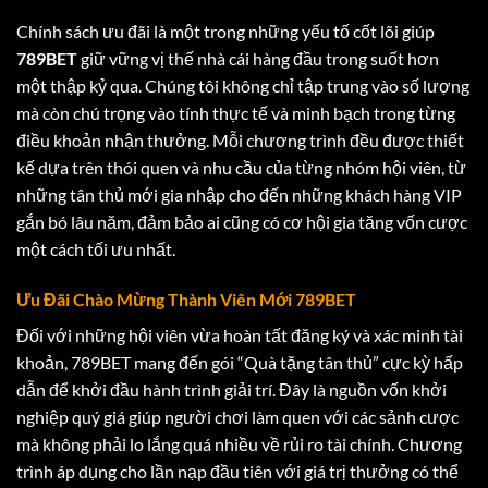
Chính sách ưu đãi là một trong những yếu tố cốt lõi giúp
789BET
giữ vững vị thế nhà cái hàng đầu trong suốt hơn
một thập kỷ qua. Chúng tôi không chỉ tập trung vào số lượng
mà còn chú trọng vào tính thực tế và minh bạch trong từng
điều khoản nhận thưởng. Mỗi chương trình đều được thiết
kế dựa trên thói quen và nhu cầu của từng nhóm hội viên, từ
những tân thủ mới gia nhập cho đến những khách hàng VIP
gắn bó lâu năm, đảm bảo ai cũng có cơ hội gia tăng vốn cược
một cách tối ưu nhất.
Ưu Đãi Chào Mừng Thành Viên Mới 789BET
Đối với những hội viên vừa hoàn tất đăng ký và xác minh tài
khoản, 789BET mang đến gói “Quà tặng tân thủ” cực kỳ hấp
dẫn để khởi đầu hành trình giải trí. Đây là nguồn vốn khởi
nghiệp quý giá giúp người chơi làm quen với các sảnh cược
mà không phải lo lắng quá nhiều về rủi ro tài chính. Chương
trình áp dụng cho lần nạp đầu tiên với giá trị thưởng có thể